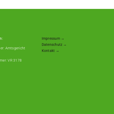
n:
Impressum →
Datenschutz
→
ter: Amtsgericht
Kontakt →
mer: VR 3178