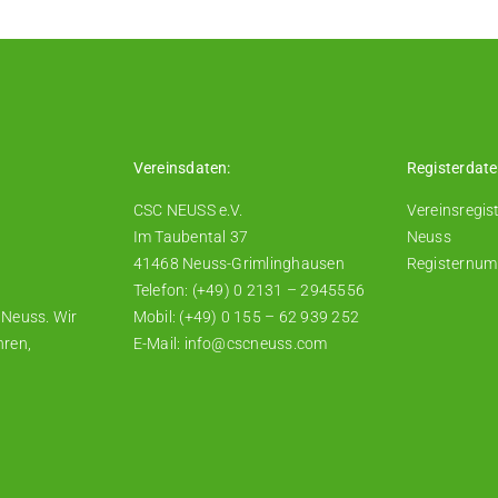
Vereinsdaten:
Registerdate
CSC NEUSS e.V.
Vereinsregis
Im Taubental 37
Neuss
41468 Neuss-Grimlinghausen
Registernum
Telefon: (+49) 0 2131 – 2945556
 Neuss. Wir
Mobil: (+49) 0 155 – 62 939 252
hren,
E-Mail: info@cscneuss.com