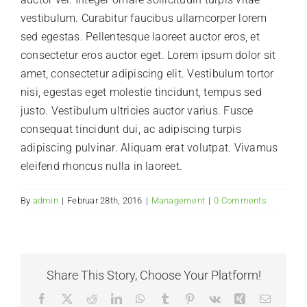
vestibulum. Curabitur faucibus ullamcorper lorem
Community ↗
sed egestas. Pellentesque laoreet auctor eros, et
consectetur eros auctor eget. Lorem ipsum dolor sit
amet, consectetur adipiscing elit. Vestibulum tortor
nisi, egestas eget molestie tincidunt, tempus sed
justo. Vestibulum ultricies auctor varius. Fusce
consequat tincidunt dui, ac adipiscing turpis
adipiscing pulvinar. Aliquam erat volutpat. Vivamus
eleifend rhoncus nulla in laoreet.
By
admin
|
Februar 28th, 2016
|
Management
|
0 Comments
Share This Story, Choose Your Platform!
Facebook
X
Reddit
LinkedIn
WhatsApp
Tumblr
Pinterest
Vk
Xing
Email