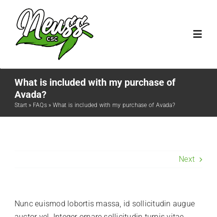
Skip
to
content
Toggl
Navig
Verein
What is included with my purchase of
Avada?
Team
Start
»
FAQs
»
What is included with my purchase of Avada?
Aufnahmeverfahren
Next
FAQ ↗
Kontakt ↗
Nunc euismod lobortis massa, id sollicitudin augue
auctor vel. Integer ornare sollicitudin turpis vitae